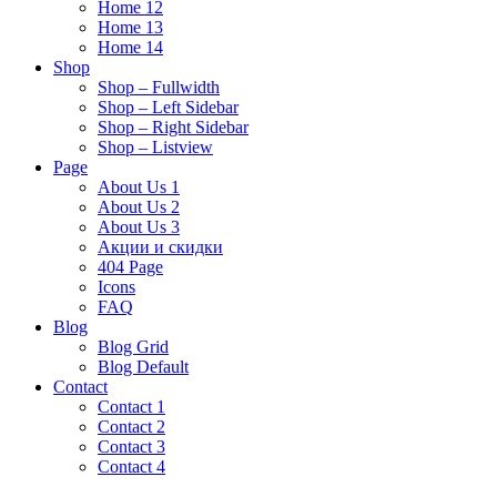
Home 12
Home 13
Home 14
Shop
Shop – Fullwidth
Shop – Left Sidebar
Shop – Right Sidebar
Shop – Listview
Page
About Us 1
About Us 2
About Us 3
Акции и скидки
404 Page
Icons
FAQ
Blog
Blog Grid
Blog Default
Contact
Contact 1
Contact 2
Contact 3
Contact 4