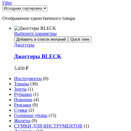
Filter
Отображение единственного товара
Выберите параметры
Этот
Добавить в список желаний
Quick view
товар
Джоггеры
имеет
несколько
Джоггеры BLECK
вариаций.
Опции
5,450
₽
можно
выбрать
Инструменты
(0)
на
Товары
(30)
странице
Зонты
(1)
товара.
Рубашки
(1)
Новинки
(4)
Рюкзаки
(9)
Сумки
(2)
Головные уборы
(15)
Жилеты
(9)
СУМКИ ДЛЯ ИНСТРУМЕНТОВ
(1)