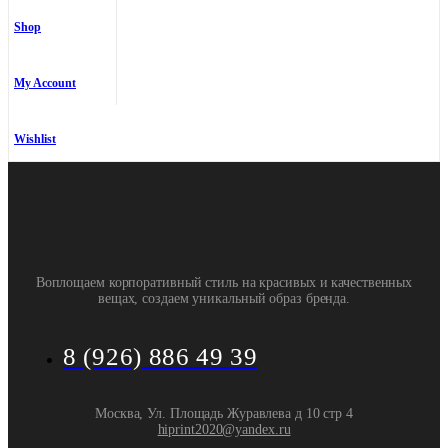
Shop
My Account
Wishlist
Воплощаем корпоративный стиль на красивых и качественных
вещах, создаем уникальный образ бренда.
8 (926) 886 49 39
Москва, Ул. Площадь Журавлева д 10 стр 4
hiprint2020@yandex.ru