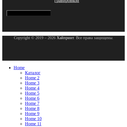
гравировкой
Hamburger Toggle Menu
Copyright © 2019 – 2026
Хайпринт
. Все права защищены.
Home
Каталог
Home 2
Home 3
Home 4
Home 5
Home 6
Home 7
Home 8
Home 9
Home 10
Home 11