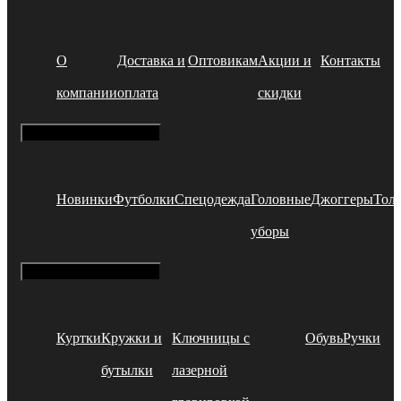
О
Доставка и
Оптовикам
Акции и
Контакты
компании
оплата
скидки
Hamburger Toggle Menu
Новинки
Футболки
Спецодежда
Головные
Джоггеры
Тол
уборы
Hamburger Toggle Menu
Куртки
Кружки и
Ключницы с
Обувь
Ручки
бутылки
лазерной