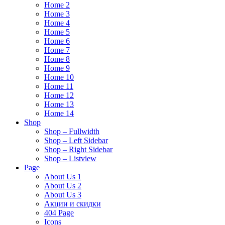
Home 2
Home 3
Home 4
Home 5
Home 6
Home 7
Home 8
Home 9
Home 10
Home 11
Home 12
Home 13
Home 14
Shop
Shop – Fullwidth
Shop – Left Sidebar
Shop – Right Sidebar
Shop – Listview
Page
About Us 1
About Us 2
About Us 3
Акции и скидки
404 Page
Icons