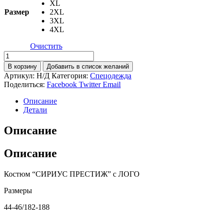
XL
Размер
2XL
3XL
4XL
Очистить
Количество
товара
В корзину
Добавить в список желаний
Костюм
Артикул:
Н/Д
Категория:
Спецодежда
"СИРИУС
Поделиться:
Facebook
Twitter
Email
ПРЕСТИЖ"
:
Описание
куртка,
Детали
брюки
"Престиж"
Описание
чёрный,
цв.
Описание
темно-
серый
с
Костюм “СИРИУС ПРЕСТИЖ” c ЛОГО
лимонным
кантом
Размеры
44-46/182-188