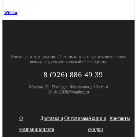
Wishlist
Воплощаем корпоративный стиль на красивых и качественных
вещах, создаем уникальный образ бренда.
8 (926) 886 49 39
Москва, Ул. Площадь Журавлева д 10 стр 4
hiprint2020@yandex.ru
О
Доставка и
Оптовикам
Акции и
Контакты
компании
оплата
скидки