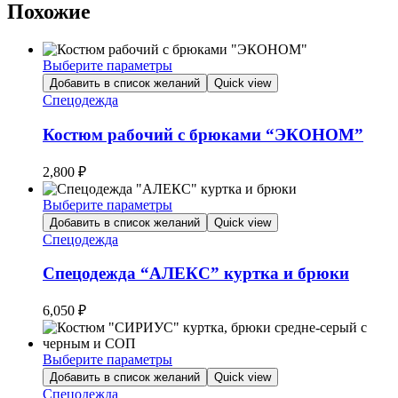
Похожие
Выберите параметры
Этот
Добавить в список желаний
Quick view
товар
Спецодежда
имеет
несколько
Костюм рабочий с брюками “ЭКОНОМ”
вариаций.
Опции
2,800
₽
можно
выбрать
Выберите параметры
на
Этот
Добавить в список желаний
Quick view
странице
товар
Спецодежда
товара.
имеет
несколько
Спецодежда “АЛЕКС” куртка и брюки
вариаций.
Опции
6,050
₽
можно
выбрать
на
Выберите параметры
странице
Этот
Добавить в список желаний
Quick view
товара.
товар
Спецодежда