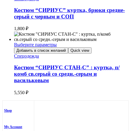
имеет
несколько
Костюм “СИРИУС” куртка, брюки средне-
вариаций.
серый с черным и СОП
Опции
можно
1,800
₽
выбрать
на
странице
Выберите параметры
товара.
Этот
Добавить в список желаний
Quick view
товар
Спецодежда
имеет
несколько
Костюм “СИРИУС СТАН-С” : куртка, п/
вариаций.
комб св.серый со средн.-серым и
Опции
васильковым
можно
выбрать
на
5,550
₽
странице
товара.
Shop
My Account