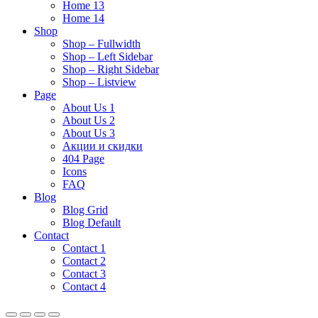
Home 13
Home 14
Shop
Shop – Fullwidth
Shop – Left Sidebar
Shop – Right Sidebar
Shop – Listview
Page
About Us 1
About Us 2
About Us 3
Акции и скидки
404 Page
Icons
FAQ
Blog
Blog Grid
Blog Default
Contact
Contact 1
Contact 2
Contact 3
Contact 4