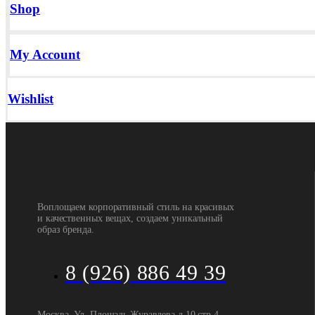
Shop
My Account
Wishlist
Воплощаем корпоративный стиль на красивых
и качественных вещах, создаем уникальный
образ бренда.
8 (926) 886 49 39
Москва, Ул. Площадь Журавлева д 10 стр 4