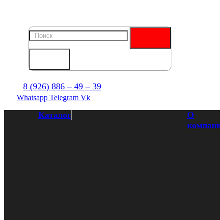
8 (926) 886 – 49 – 39
Whatsapp
Telegram
Vk
Каталог
О
компан