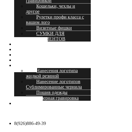
гравировкой
Кошельки, чехлы и
другое
Рулетки профи класса с
вашим лого
Визитные фишки
СУМКИ ДЛЯ
ИНСТРУМЕНТОВ
О компании
Доставка и оплата
Оптовикам
Акции и скидки
Услуги
Нанесения логотипа
жидкой резиной
Нанесение логотипов
Сублимированные чернила
Пошив одежды
Лазерная гравировка
Контакты
8(926)886-49-39