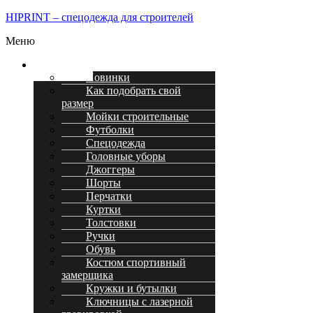
HIPRINT – спецодежда для строителей
Меню
Каталог
Новинки
Как подобрать свой
размер
Мойки строительные
Футболки
Спецодежда
Головные уборы
Джоггеры
Шорты
Перчатки
Куртки
Толстовки
Ручки
Обувь
Костюм спортивный
замерщика
Кружки и бутылки
Ключницы с лазерной