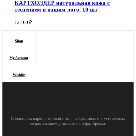
КАРТХОЛДЕР натуральная кожа с
теснением и вашим лого, 10 шт
12,100
₽
Shop
My Account
Wishlist
Воплощаем корпоративный стиль на красивых и качественных
вещах, создаем уникальный образ бренда.