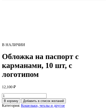
В НАЛИЧИИ
Обложка на паспорт с
карманами, 10 шт, с
логотипом
12,100
₽
Количество
товара
В корзину
Добавить в список желаний
Обложка
Категория:
Кошельки, чехлы и другое