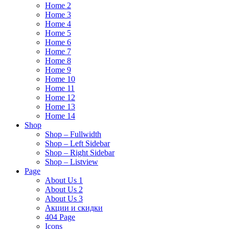
Home 2
Home 3
Home 4
Home 5
Home 6
Home 7
Home 8
Home 9
Home 10
Home 11
Home 12
Home 13
Home 14
Shop
Shop – Fullwidth
Shop – Left Sidebar
Shop – Right Sidebar
Shop – Listview
Page
About Us 1
About Us 2
About Us 3
Акции и скидки
404 Page
Icons