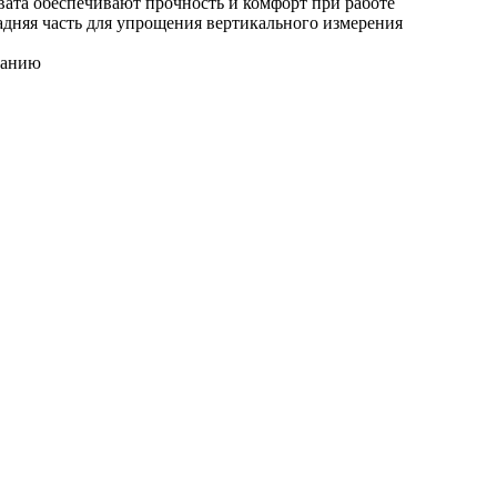
вата обеспечивают прочность и комфорт при работе
адняя часть для упрощения вертикального измерения
ранию