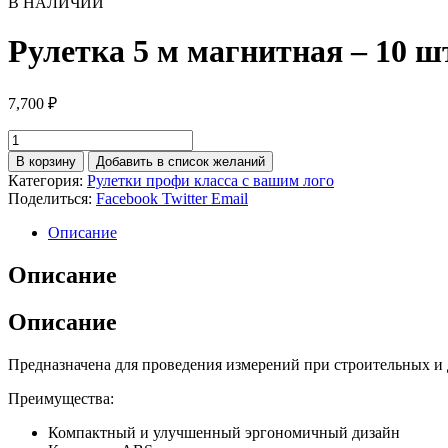
В НАЛИЧИИ
Рулетка 5 м магнитная – 10 ш
7,700
₽
Количество
товара
В корзину
Добавить в список желаний
Рулетка
Категория:
Рулетки профи класса с вашим лого
5
Поделиться:
Facebook
Twitter
Email
м
магнитная
Описание
-
10
Описание
шт
с
Описание
вашим
лого
Предназначена для проведения измерений при строительных и 
Преимущества:
Компактный и улучшенный эргономичный дизайн