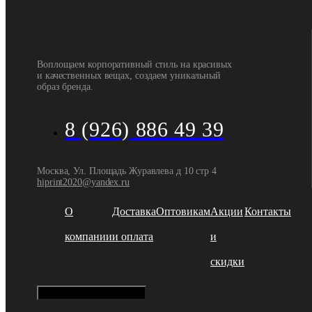
Воплощаем корпоративный стиль на красивых
и качественных вещах, создаем уникальный
образ бренда.
8 (926) 886 49 39
Москва, Ул. Площадь Журавлева д 10 стр 4
hiprint2020@yandex.ru
О
Доставка
Оптовикам
Акции
Контакты
компании
и оплата
и
скидки
Hamburger Toggle Menu