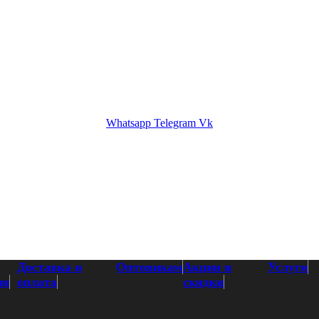
кам
Акции и скидки
Услуги
Контакты
Whatsapp
Telegram
Vk
Доставка и
Оптовикам
Акции и
Услуги
ии
оплата
скидки