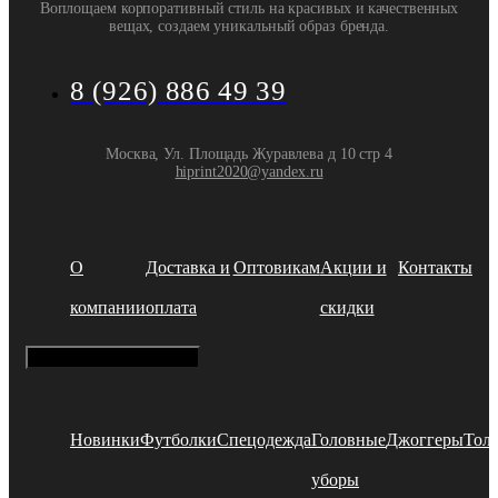
Воплощаем корпоративный стиль на красивых и качественных
вещах, создаем уникальный образ бренда.
8 (926) 886 49 39
Москва, Ул. Площадь Журавлева д 10 стр 4
hiprint2020@yandex.ru
О
Доставка и
Оптовикам
Акции и
Контакты
компании
оплата
скидки
Hamburger Toggle Menu
Новинки
Футболки
Спецодежда
Головные
Джоггеры
Тол
уборы