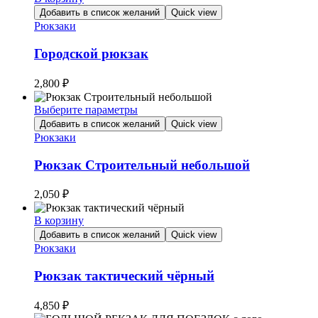
Добавить в список желаний
Quick view
Рюкзаки
Городской рюкзак
2,800
₽
Выберите параметры
Этот
Добавить в список желаний
Quick view
товар
Рюкзаки
имеет
несколько
Рюкзак Строительный небольшой
вариаций.
Опции
2,050
₽
можно
выбрать
В корзину
на
Добавить в список желаний
Quick view
странице
Рюкзаки
товара.
Рюкзак тактический чёрный
4,850
₽