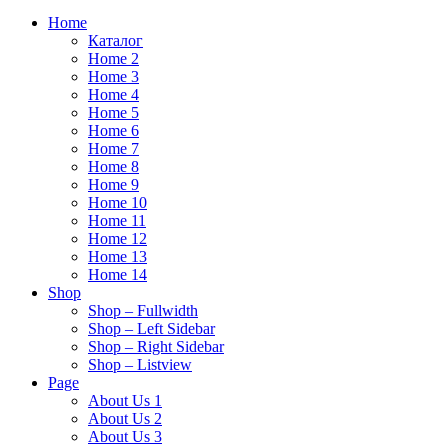
Home
Каталог
Home 2
Home 3
Home 4
Home 5
Home 6
Home 7
Home 8
Home 9
Home 10
Home 11
Home 12
Home 13
Home 14
Shop
Shop – Fullwidth
Shop – Left Sidebar
Shop – Right Sidebar
Shop – Listview
Page
About Us 1
About Us 2
About Us 3