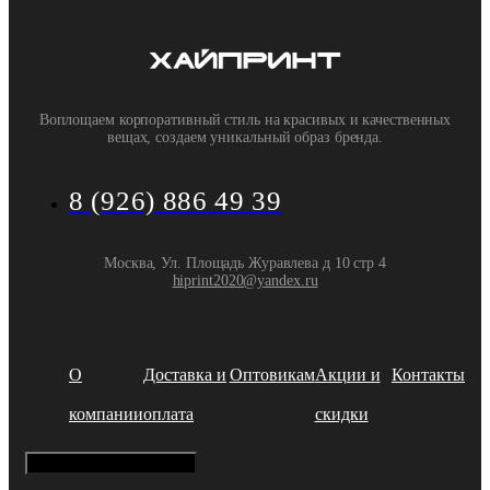
Воплощаем корпоративный стиль на красивых и качественных
вещах, создаем уникальный образ бренда.
8 (926) 886 49 39
Москва, Ул. Площадь Журавлева д 10 стр 4
hiprint2020@yandex.ru
О
Доставка и
Оптовикам
Акции и
Контакты
компании
оплата
скидки
Hamburger Toggle Menu