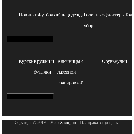
Новинки
Футболки
Спецодежда
Головные
Джоггеры
Тол
уборы
Hamburger Toggle Menu
Куртки
Кружки и
Ключницы с
Обувь
Ручки
бутылки
лазерной
гравировкой
Hamburger Toggle Menu
Copyright © 2019 – 2026
Хайпринт
. Все права защищены.