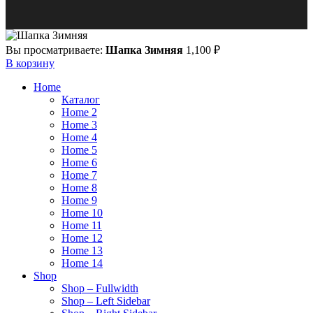
Вы просматриваете:
Шапка Зимняя
1,100
₽
В корзину
Home
Каталог
Home 2
Home 3
Home 4
Home 5
Home 6
Home 7
Home 8
Home 9
Home 10
Home 11
Home 12
Home 13
Home 14
Shop
Shop – Fullwidth
Shop – Left Sidebar