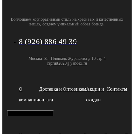
Воплощаем корпоративный стиль на красивых и качественных
вещах, создаем уникальный образ бренда.
8 (926) 886 49 39
Москва, Ул. Площадь Журавлева д 10 стр 4
hiprint2020@yandex.ru
О
Доставка и
Оптовикам
Акции и
Контакты
компании
оплата
скидки
Hamburger Toggle Menu