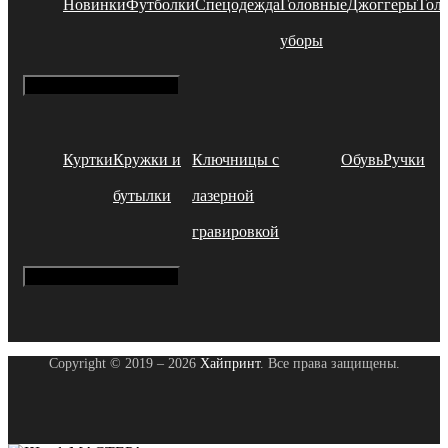
Новинки
Футболки
Спецодежда
Головные
Джоггеры
Тол
уборы
Hamburger Toggle Menu
Куртки
Кружки и
Ключницы с
Обувь
Ручки
бутылки
лазерной
гравировкой
Hamburger Toggle Menu
Copyright © 2019 – 2026
Хайпринт
. Все права защищены.