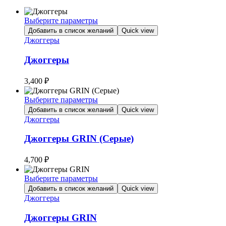
Выберите параметры
Этот
Добавить в список желаний
Quick view
товар
Джоггеры
имеет
несколько
Джоггеры
вариаций.
Опции
3,400
₽
можно
выбрать
Выберите параметры
на
Этот
Добавить в список желаний
Quick view
странице
товар
Джоггеры
товара.
имеет
несколько
Джоггеры GRIN (Серые)
вариаций.
Опции
4,700
₽
можно
выбрать
Выберите параметры
на
Этот
Добавить в список желаний
Quick view
странице
товар
Джоггеры
товара.
имеет
несколько
Джоггеры GRIN
вариаций.