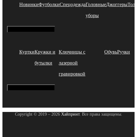
Новинки
Футболки
Спецодежда
Головные
Джоггеры
Тол
уборы
Hamburger Toggle Menu
Куртки
Кружки и
Ключницы с
Обувь
Ручки
бутылки
лазерной
гравировкой
Hamburger Toggle Menu
Copyright © 2019 – 2026
Хайпринт
. Все права защищены.