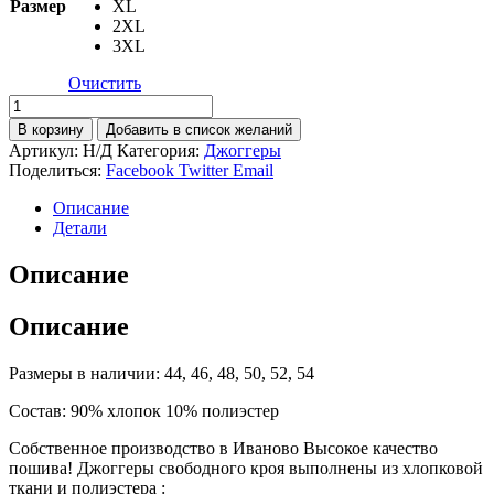
Размер
XL
2XL
3XL
Очистить
Количество
товара
В корзину
Добавить в список желаний
ДЖОГГЕРЫ
Артикул:
Н/Д
Категория:
Джоггеры
-
Поделиться:
Facebook
Twitter
Email
«White
with
Описание
Black»
Детали
с
лого
Описание
Описание
Размеры в наличии: 44, 46, 48, 50, 52, 54
Состав: 90% хлопок 10% полиэстер
Собственное производство в Иваново Высокое качество
пошива! Джоггеры свободного кроя выполнены из хлопковой
ткани и полиэстера :