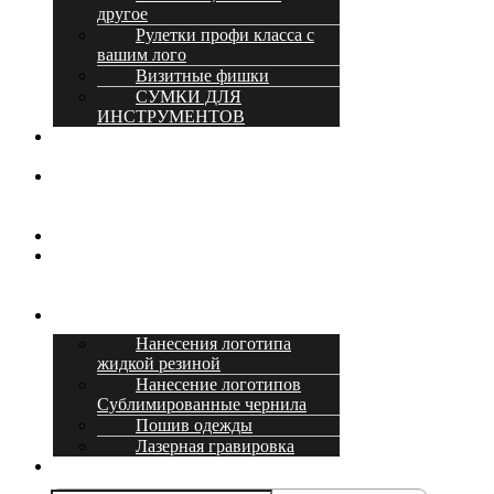
другое
Рулетки профи класса с
вашим лого
Визитные фишки
СУМКИ ДЛЯ
ИНСТРУМЕНТОВ
О
компании
Доставка
и
оплата
Оптовикам
Акции
и
скидки
Услуги
Нанесения логотипа
жидкой резиной
Нанесение логотипов
Сублимированные чернила
Пошив одежды
Лазерная гравировка
Контакты