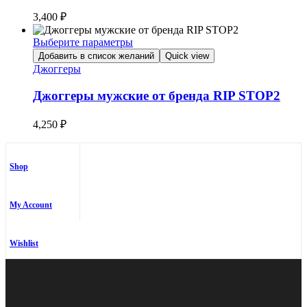
Опции
3,400
₽
можно
выбрать
Выберите параметры
на
Этот
Добавить в список желаний
Quick view
странице
товар
Джоггеры
товара.
имеет
несколько
Джоггеры мужские от бренда RIP STOP2
вариаций.
Опции
4,250
₽
можно
выбрать
на
странице
Shop
товара.
My Account
Wishlist