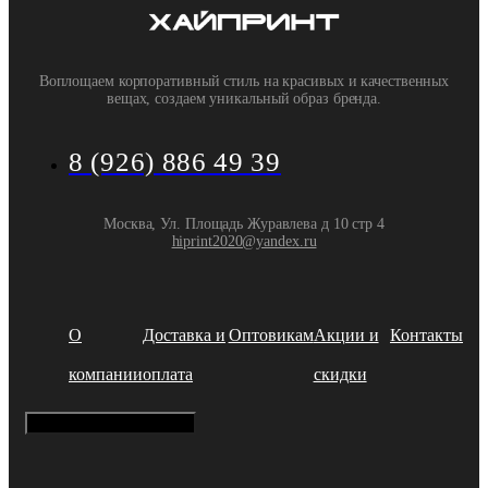
Воплощаем корпоративный стиль на красивых и качественных
вещах, создаем уникальный образ бренда.
8 (926) 886 49 39
Москва, Ул. Площадь Журавлева д 10 стр 4
hiprint2020@yandex.ru
О
Доставка и
Оптовикам
Акции и
Контакты
компании
оплата
скидки
Hamburger Toggle Menu