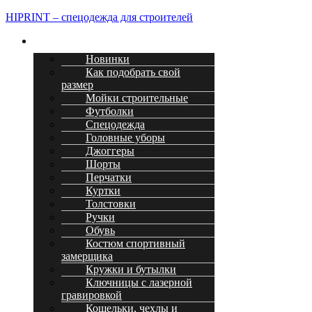
HIPRINT – спецодежда для строителей
Меню
Каталог
Новинки
Как подобрать свой
размер
Мойки строительные
Футболки
Спецодежда
Головные уборы
Джоггеры
Шорты
Перчатки
Куртки
Толстовки
Ручки
Обувь
Костюм спортивный
замерщика
Кружки и бутылки
Ключницы с лазерной
гравировкой
Кошельки, чехлы и