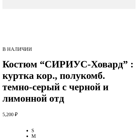
В НАЛИЧИИ
Костюм “СИРИУС-Ховард” :
куртка кор., полукомб.
темно-серый с черной и
лимонной отд
5,200
₽
S
M