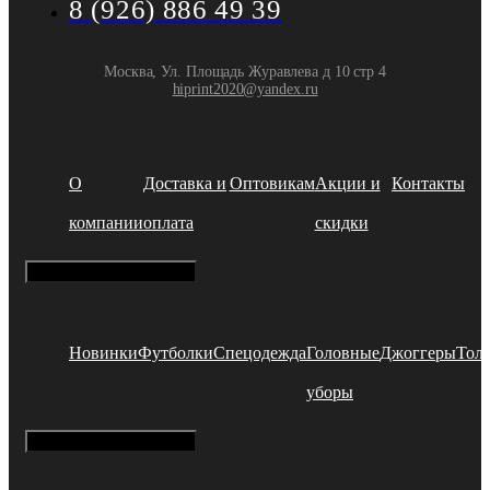
8 (926) 886 49 39
Москва, Ул. Площадь Журавлева д 10 стр 4
hiprint2020@yandex.ru
О
Доставка и
Оптовикам
Акции и
Контакты
компании
оплата
скидки
Hamburger Toggle Menu
Новинки
Футболки
Спецодежда
Головные
Джоггеры
Тол
уборы
Hamburger Toggle Menu