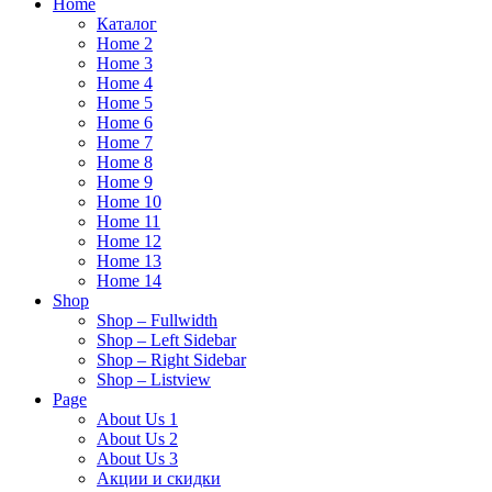
Home
Каталог
Home 2
Home 3
Home 4
Home 5
Home 6
Home 7
Home 8
Home 9
Home 10
Home 11
Home 12
Home 13
Home 14
Shop
Shop – Fullwidth
Shop – Left Sidebar
Shop – Right Sidebar
Shop – Listview
Page
About Us 1
About Us 2
About Us 3
Акции и скидки