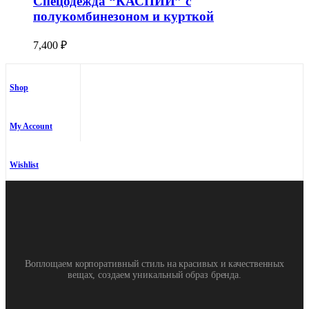
Спецодежда “КАСПИЙ” c
полукомбинезоном и курткой
7,400
₽
Shop
My Account
Wishlist
Воплощаем корпоративный стиль на красивых и качественных
вещах, создаем уникальный образ бренда.