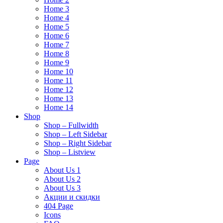
Home 3
Home 4
Home 5
Home 6
Home 7
Home 8
Home 9
Home 10
Home 11
Home 12
Home 13
Home 14
Shop
Shop – Fullwidth
Shop – Left Sidebar
Shop – Right Sidebar
Shop – Listview
Page
About Us 1
About Us 2
About Us 3
Акции и скидки
404 Page
Icons