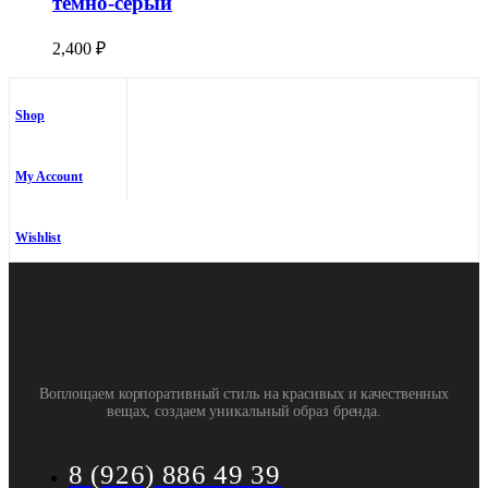
тёмно-серый
2,400
₽
Shop
My Account
Wishlist
Воплощаем корпоративный стиль на красивых и качественных
вещах, создаем уникальный образ бренда.
8 (926) 886 49 39