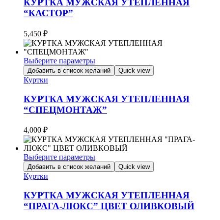
КУРТКА МУЖСКАЯ УТЕПЛЕННАЯ
вариаций.
“КАСТОР”
Опции
можно
5,450
₽
выбрать
на
странице
Выберите параметры
товара.
Этот
Добавить в список желаний
Quick view
товар
Куртки
имеет
несколько
КУРТКА МУЖСКАЯ УТЕПЛЕННАЯ
вариаций.
“СПЕЦМОНТАЖ”
Опции
можно
4,000
₽
выбрать
на
странице
Выберите параметры
товара.
Этот
Добавить в список желаний
Quick view
товар
Куртки
имеет
несколько
КУРТКА МУЖСКАЯ УТЕПЛЕННАЯ
вариаций.
“ПРАГА-ЛЮКС” ЦВЕТ ОЛИВКОВЫЙ
Опции
можно