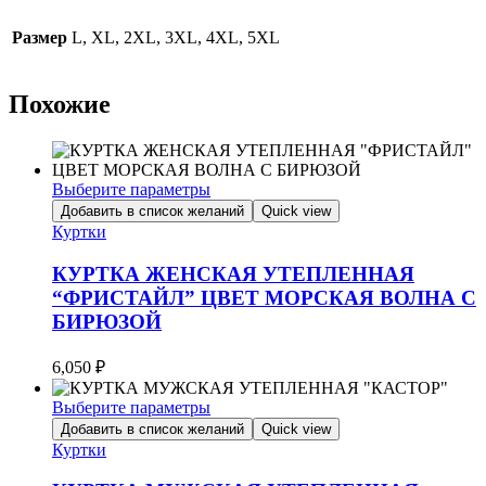
Размер
L, XL, 2XL, 3XL, 4XL, 5XL
Похожие
Выберите параметры
Этот
Добавить в список желаний
Quick view
товар
Куртки
имеет
несколько
КУРТКА ЖЕНСКАЯ УТЕПЛЕННАЯ
вариаций.
“ФРИСТАЙЛ” ЦВЕТ МОРСКАЯ ВОЛНА С
Опции
БИРЮЗОЙ
можно
выбрать
на
6,050
₽
странице
товара.
Выберите параметры
Этот
Добавить в список желаний
Quick view
товар
Куртки
имеет
несколько