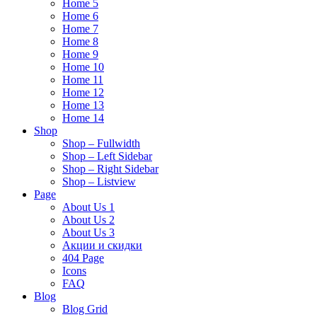
Home 5
Home 6
Home 7
Home 8
Home 9
Home 10
Home 11
Home 12
Home 13
Home 14
Shop
Shop – Fullwidth
Shop – Left Sidebar
Shop – Right Sidebar
Shop – Listview
Page
About Us 1
About Us 2
About Us 3
Акции и скидки
404 Page
Icons
FAQ
Blog
Blog Grid