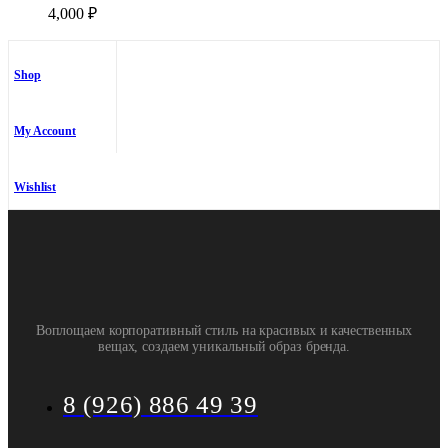
4,000
₽
выбрать
на
странице
товара.
Shop
My Account
Wishlist
Воплощаем корпоративный стиль на красивых и качественных
вещах, создаем уникальный образ бренда.
8 (926) 886 49 39