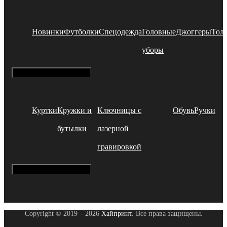
Новинки
Футболки
Спецодежда
Головные
Джоггеры
Тол
уборы
Hamburger Toggle Menu
Куртки
Кружки и
Ключницы с
Обувь
Ручки
бутылки
лазерной
гравировкой
Hamburger Toggle Menu
Copyright © 2019 – 2026
Хайпринт
. Все права защищены.