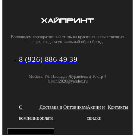
Воплощаем корпоративный стиль на красивых и качественных
вещах, создаем уникальный образ бренда.
8 (926) 886 49 39
Москва, Ул. Площадь Журавлева д 10 стр 4
hiprint2020@yandex.ru
О
Доставка и
Оптовикам
Акции и
Контакты
компании
оплата
скидки
Hamburger Toggle Menu