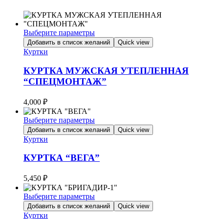
Выберите параметры
Этот
Добавить в список желаний
Quick view
товар
Куртки
имеет
несколько
КУРТКА МУЖСКАЯ УТЕПЛЕННАЯ
вариаций.
“СПЕЦМОНТАЖ”
Опции
можно
4,000
₽
выбрать
на
Выберите параметры
странице
Этот
товара.
Добавить в список желаний
Quick view
товар
Куртки
имеет
несколько
КУРТКА “ВЕГА”
вариаций.
Опции
5,450
₽
можно
выбрать
Выберите параметры
на
Этот
Добавить в список желаний
Quick view
странице
товар
Куртки
товара.