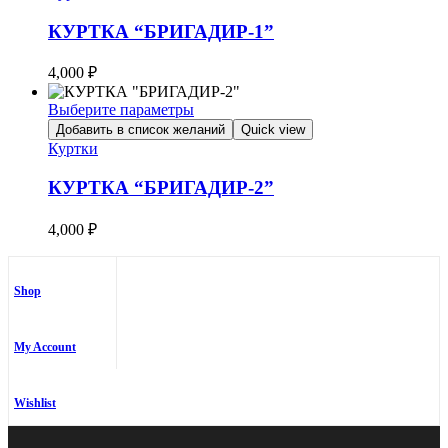
имеет
несколько
КУРТКА “БРИГАДИР-1”
вариаций.
Опции
4,000
₽
можно
выбрать
Выберите параметры
на
Этот
Добавить в список желаний
Quick view
странице
товар
Куртки
товара.
имеет
несколько
КУРТКА “БРИГАДИР-2”
вариаций.
Опции
4,000
₽
можно
выбрать
на
странице
Shop
товара.
My Account
Wishlist