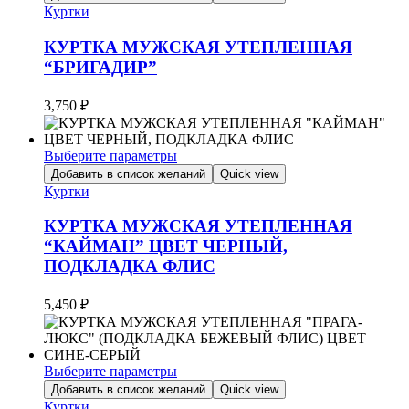
товар
Куртки
имеет
несколько
КУРТКА МУЖСКАЯ УТЕПЛЕННАЯ
вариаций.
“БРИГАДИР”
Опции
можно
3,750
₽
выбрать
на
странице
Выберите параметры
товара.
Этот
Добавить в список желаний
Quick view
товар
Куртки
имеет
несколько
КУРТКА МУЖСКАЯ УТЕПЛЕННАЯ
вариаций.
“КАЙМАН” ЦВЕТ ЧЕРНЫЙ,
Опции
ПОДКЛАДКА ФЛИС
можно
выбрать
на
5,450
₽
странице
товара.
Выберите параметры
Этот
Добавить в список желаний
Quick view
товар
Куртки