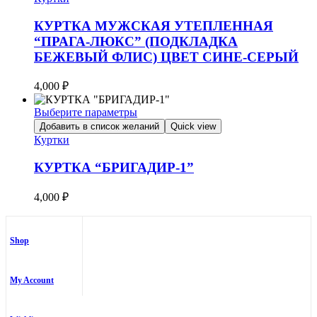
имеет
несколько
КУРТКА МУЖСКАЯ УТЕПЛЕННАЯ
вариаций.
“ПРАГА-ЛЮКС” (ПОДКЛАДКА
Опции
БЕЖЕВЫЙ ФЛИС) ЦВЕТ СИНЕ-СЕРЫЙ
можно
выбрать
на
4,000
₽
странице
товара.
Выберите параметры
Этот
Добавить в список желаний
Quick view
товар
Куртки
имеет
несколько
КУРТКА “БРИГАДИР-1”
вариаций.
Опции
4,000
₽
можно
выбрать
на
странице
Shop
товара.
My Account