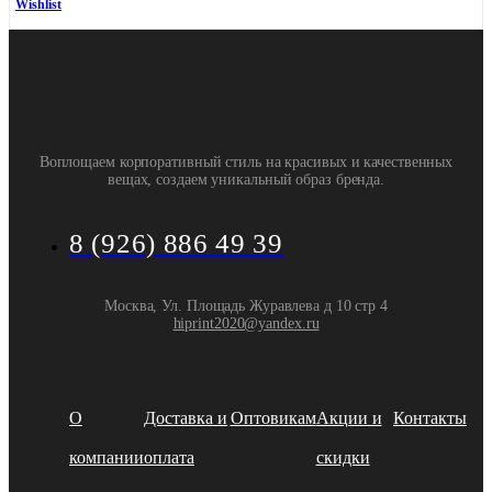
Wishlist
Воплощаем корпоративный стиль на красивых и качественных
вещах, создаем уникальный образ бренда.
8 (926) 886 49 39
Москва, Ул. Площадь Журавлева д 10 стр 4
hiprint2020@yandex.ru
О
Доставка и
Оптовикам
Акции и
Контакты
компании
оплата
скидки