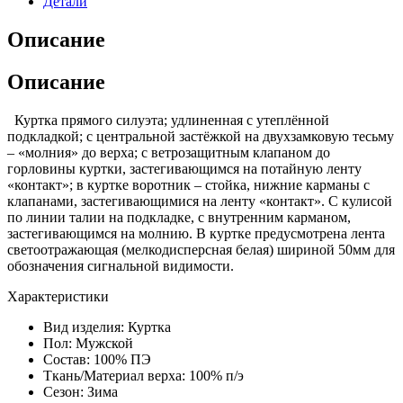
Детали
Описание
Описание
Куртка прямого силуэта; удлиненная с утеплённой
подкладкой; с центральной застёжкой на двухзамковую тесьму
– «молния» до верха; с ветрозащитным клапаном до
горловины куртки, застегивающимся на потайную ленту
«контакт»; в куртке воротник – стойка, нижние карманы с
клапанами, застегивающимися на ленту «контакт». С кулисой
по линии талии на подкладке, с внутренним карманом,
застегивающимся на молнию. В куртке предусмотрена лента
светоотражающая (мелкодисперсная белая) шириной 50мм для
обозначения сигнальной видимости.
Характеристики
Вид изделия:
Куртка
Пол:
Мужской
Состав:
100% ПЭ
Ткань/Материал верха:
100% п/э
Сезон:
Зима