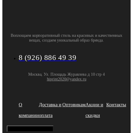
Воплощаем корпоративный стиль на красивых и качественных
вещах, создаем уникальный образ бренда.
8 (926) 886 49 39
Москва, Ул. Площадь Журавлева д 10 стр 4
hiprint2020@yandex.ru
О
Доставка и
Оптовикам
Акции и
Контакты
компании
оплата
скидки
Hamburger Toggle Menu