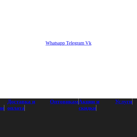
кам
Акции и скидки
Услуги
Контакты
Whatsapp
Telegram
Vk
Доставка и
Оптовикам
Акции и
Услуги
ии
оплата
скидки