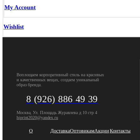
My Account
Wishlist
Воплощаем корпоративный стиль на красивых
и качественных вещах, создаем уникальный
образ бренда.
8 (926) 886 49 39
Москва, Ул. Площадь Журавлева д 10 стр 4
hiprint2020@yandex.ru
О
Доставка
Оптовикам
Акции
Контакты