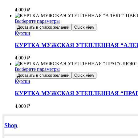
вариаций.
Опции
4,000
₽
можно
выбрать
Выберите параметры
на
Этот
Добавить в список желаний
Quick view
странице
товар
Куртки
товара.
имеет
несколько
КУРТКА МУЖСКАЯ УТЕПЛЕННАЯ “АЛЕ
вариаций.
Опции
4,000
₽
можно
выбрать
Выберите параметры
на
Этот
Добавить в список желаний
Quick view
странице
товар
Куртки
товара.
имеет
несколько
КУРТКА МУЖСКАЯ УТЕПЛЕННАЯ “ПРАГ
вариаций.
Опции
4,000
₽
можно
выбрать
на
странице
Shop
товара.