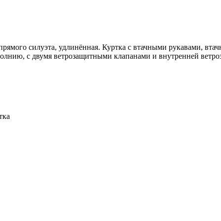
прямого силуэта, удлинённая. Куртка с втачными рукавами, вт
 молнию, с двумя ветрозащитными клапанами и внутренней ветро
тка