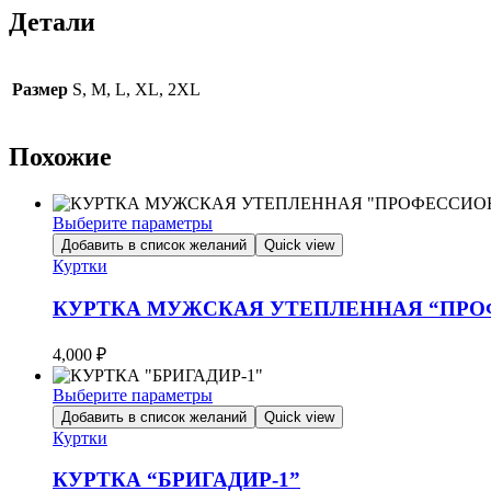
Детали
Размер
S, M, L, XL, 2XL
Похожие
Выберите параметры
Этот
Добавить в список желаний
Quick view
товар
Куртки
имеет
несколько
КУРТКА МУЖСКАЯ УТЕПЛЕННАЯ “ПР
вариаций.
Опции
4,000
₽
можно
выбрать
Выберите параметры
на
Этот
Добавить в список желаний
Quick view
странице
товар
Куртки
товара.
имеет
несколько
КУРТКА “БРИГАДИР-1”