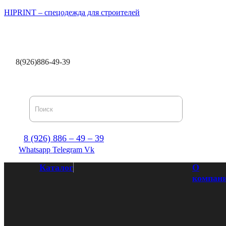
HIPRINT – спецодежда для строителей
Каталог
О компании
Доставка и оплата
Оптови
8(926)886-49-39
8 (926) 886 – 49 – 39
Whatsapp
Telegram
Vk
Каталог
О
компан