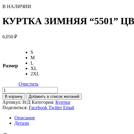
В НАЛИЧИИ
КУРТКА ЗИМНЯЯ “5501” Ц
6,050
₽
S
M
L
Размер
XL
2XL
Очистить
Количество
товара
В корзину
Добавить в список желаний
КУРТКА
Артикул:
Н/Д
Категория:
Куртки
ЗИМНЯЯ
Поделиться:
Facebook
Twitter
Email
"5501"
ЦВЕТ
Описание
СЕРЫЙ
Детали
С
ЧЕРНЫМ