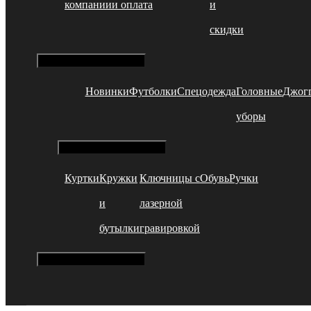
компании
и оплата
и
скидки
Hamburger Toggle Menu
Новинки
Футболки
Спецодежда
Головные
Джог
уборы
Hamburger Toggle Menu
Куртки
Кружки
Ключницы с
Обувь
Ручки
и
лазерной
бутылки
гравировкой
Hamburger Toggle Menu