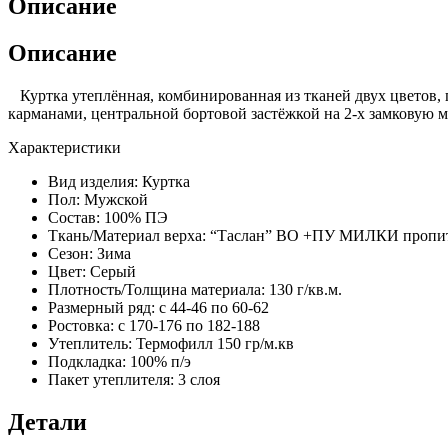
Описание
Описание
Куртка утеплённая, комбинированная из тканей двух цветов, 
карманами, центральной бортовой застёжкой на 2-х замковую
Характеристики
Вид изделия:
Куртка
Пол:
Мужской
Состав:
100% ПЭ
Ткань/Материал верха:
“Таслан” ВО +ПУ МИЛКИ пропи
Сезон:
Зима
Цвет:
Серый
Плотность/Толщина материала:
130 г/кв.м.
Размерный ряд:
с 44-46 по 60-62
Ростовка:
с 170-176 по 182-188
Утеплитель:
Термофилл 150 гр/м.кв
Подкладка:
100% п/э
Пакет утеплителя:
3 слоя
Детали