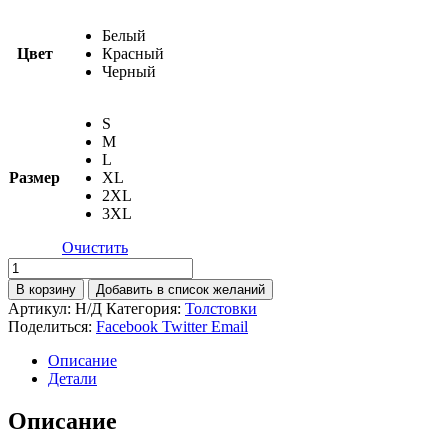
Белый
Цвет
Красный
Черный
S
M
L
Размер
XL
2XL
3XL
Очистить
Количество
товара
В корзину
Добавить в список желаний
Лонгслив
Артикул:
Н/Д
Категория:
Толстовки
из
Поделиться:
Facebook
Twitter
Email
нежного
хлопка,
Описание
сверхпрочного,
Детали
с
капюшоном
Описание