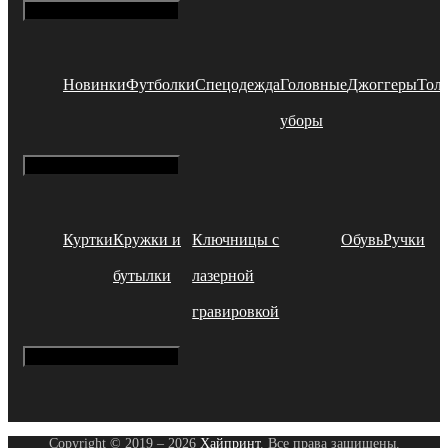
Hamburger Toggle Menu
Новинки
Футболки
Спецодежда
Головные
Джоггеры
Тол
уборы
Hamburger Toggle Menu
Куртки
Кружки и
Ключницы с
Обувь
Ручки
бутылки
лазерной
гравировкой
Hamburger Toggle Menu
Copyright © 2019 – 2026
Хайпринт
. Все права защищены.