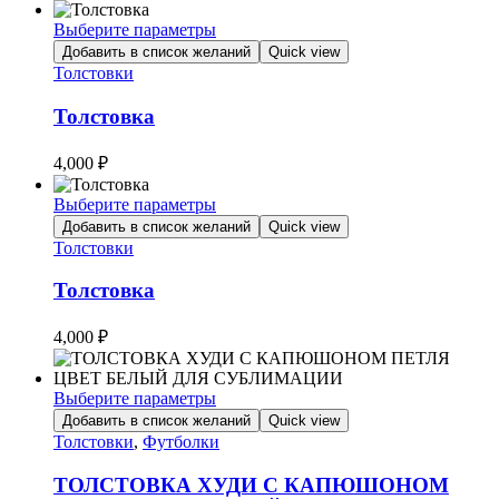
Выберите параметры
Этот
Добавить в список желаний
Quick view
товар
Толстовки
имеет
несколько
Толстовка
вариаций.
Опции
4,000
₽
можно
выбрать
Выберите параметры
на
Этот
Добавить в список желаний
Quick view
странице
товар
Толстовки
товара.
имеет
несколько
Толстовка
вариаций.
Опции
4,000
₽
можно
выбрать
на
Выберите параметры
странице
Этот
Добавить в список желаний
Quick view
товара.
товар
Толстовки
,
Футболки
имеет
несколько
ТОЛСТОВКА ХУДИ С КАПЮШОНОМ
вариаций.