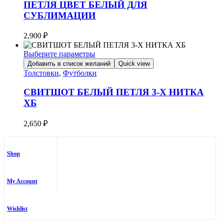
ПЕТЛЯ ЦВЕТ БЕЛЫЙ ДЛЯ
Опции
СУБЛИМАЦИИ
можно
выбрать
на
2,900
₽
странице
товара.
Выберите параметры
Этот
Добавить в список желаний
Quick view
товар
Толстовки
,
Футболки
имеет
несколько
СВИТШОТ БЕЛЫЙ ПЕТЛЯ 3-Х НИТКА
вариаций.
ХБ
Опции
можно
2,650
₽
выбрать
на
странице
товара.
Shop
My Account
Wishlist