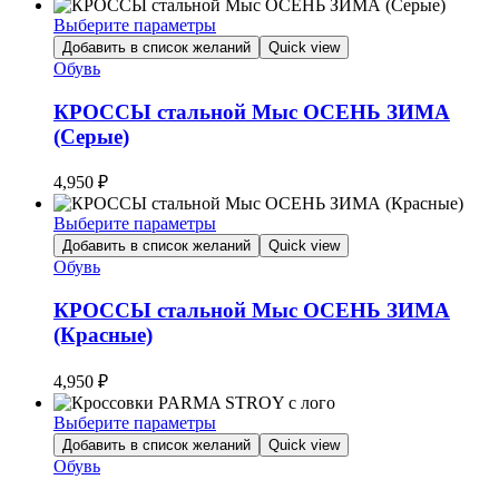
на
Выберите параметры
странице
Этот
товара.
Добавить в список желаний
Quick view
товар
Обувь
имеет
несколько
КРОССЫ стальной Мыс ОСЕНЬ ЗИМА
вариаций.
(Серые)
Опции
можно
4,950
₽
выбрать
на
Выберите параметры
странице
Этот
товара.
Добавить в список желаний
Quick view
товар
Обувь
имеет
несколько
КРОССЫ стальной Мыс ОСЕНЬ ЗИМА
вариаций.
(Красные)
Опции
можно
4,950
₽
выбрать
на
Выберите параметры
странице
Этот
товара.
Добавить в список желаний
Quick view
товар
Обувь
имеет