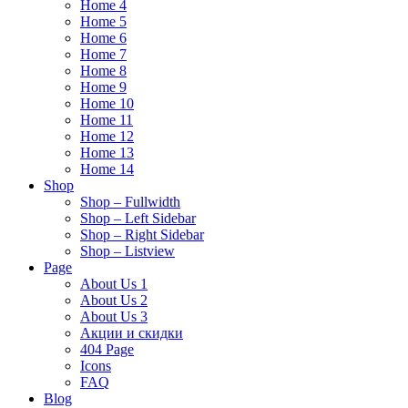
Home 4
Home 5
Home 6
Home 7
Home 8
Home 9
Home 10
Home 11
Home 12
Home 13
Home 14
Shop
Shop – Fullwidth
Shop – Left Sidebar
Shop – Right Sidebar
Shop – Listview
Page
About Us 1
About Us 2
About Us 3
Акции и скидки
404 Page
Icons
FAQ
Blog