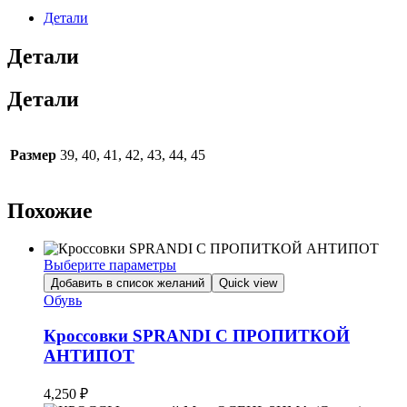
Детали
Детали
Детали
Размер
39, 40, 41, 42, 43, 44, 45
Похожие
Выберите параметры
Этот
Добавить в список желаний
Quick view
товар
Обувь
имеет
несколько
Кроссовки SPRANDI С ПРОПИТКОЙ
вариаций.
АНТИПОТ
Опции
можно
4,250
₽
выбрать