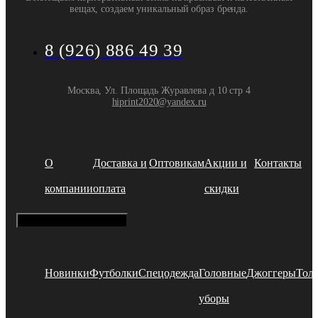
вещах, создаем уникальный образ бренда.
8 (926) 886 49 39
Москва, Ул. Площадь Журавлева д 10 стр 4
hiprint2020@yandex.ru
О
Доставка и
Оптовикам
Акции и
Контакты
компании
оплата
скидки
Hamburger Toggle Menu
Новинки
Футболки
Спецодежда
Головные
Джоггеры
Тол
уборы