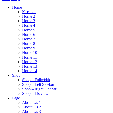
Home
Каталог
Home 2
Home 3
Home 4
Home 5
Home 6
Home 7
Home 8
Home 9
Home 10
Home 11
Home 12
Home 13
Home 14
Shop
Shop – Fullwidth
Shop – Left Sidebar
Shop – Right Sidebar
Shop – Listview
Page
About Us 1
About Us 2
About Us 3