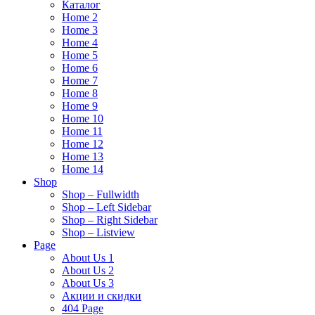
Каталог
Home 2
Home 3
Home 4
Home 5
Home 6
Home 7
Home 8
Home 9
Home 10
Home 11
Home 12
Home 13
Home 14
Shop
Shop – Fullwidth
Shop – Left Sidebar
Shop – Right Sidebar
Shop – Listview
Page
About Us 1
About Us 2
About Us 3
Акции и скидки
404 Page