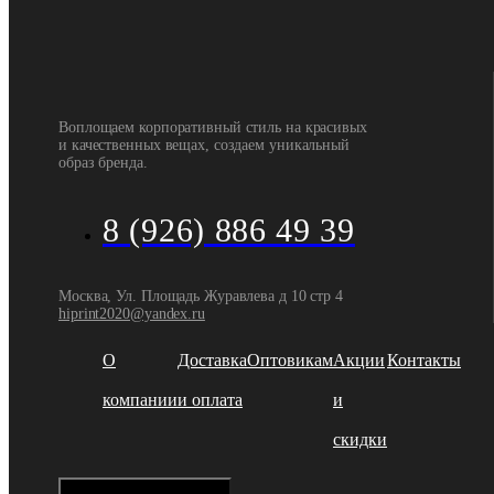
Воплощаем корпоративный стиль на красивых
и качественных вещах, создаем уникальный
образ бренда.
8 (926) 886 49 39
Москва, Ул. Площадь Журавлева д 10 стр 4
hiprint2020@yandex.ru
О
Доставка
Оптовикам
Акции
Контакты
компании
и оплата
и
скидки
Hamburger Toggle Menu