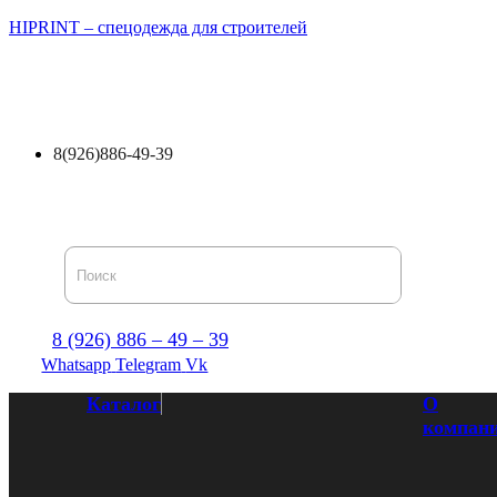
HIPRINT – спецодежда для строителей
Каталог
О компании
Доставка и оплата
Оптови
8(926)886-49-39
8 (926) 886 – 49 – 39
Whatsapp
Telegram
Vk
Каталог
О
компан