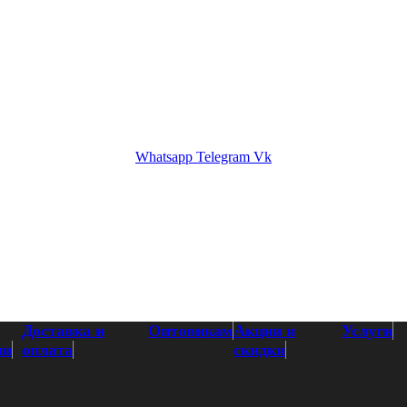
кам
Акции и скидки
Услуги
Контакты
Whatsapp
Telegram
Vk
Доставка и
Оптовикам
Акции и
Услуги
ии
оплата
скидки