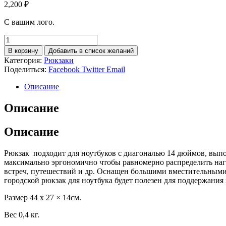
2,200
₽
С вашим лого.
Количество
товара
В корзину
Добавить в список желаний
Рюкзак
Категория:
Рюкзаки
рабочий
Поделиться:
Facebook
Twitter
Email
Описание
Описание
Описание
Рюкзак подходит для ноутбуков с диагональю 14 дюймов, вып
максимально эргономично чтобы равномерно распределить нагр
встреч, путешествий и др. Оснащен большими вместительными
городской рюкзак для ноутбука будет полезен для поддержани
Размер 44 х 27 × 14см.
Вес 0,4 кг.