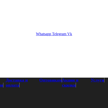
кам
Акции и скидки
Услуги
Контакты
Whatsapp
Telegram
Vk
Доставка и
Оптовикам
Акции и
Услуги
ии
оплата
скидки