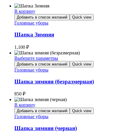
В корзину
Добавить в список желаний
Quick view
Головные уборы
Шапка Зимняя
1,100
₽
Выберите параметры
Этот
Добавить в список желаний
Quick view
товар
Головные уборы
имеет
несколько
Шапка зимняя (безразмерная)
вариаций.
Опции
850
₽
можно
выбрать
В корзину
на
Добавить в список желаний
Quick view
странице
Головные уборы
товара.
Шапка зимняя (черная)