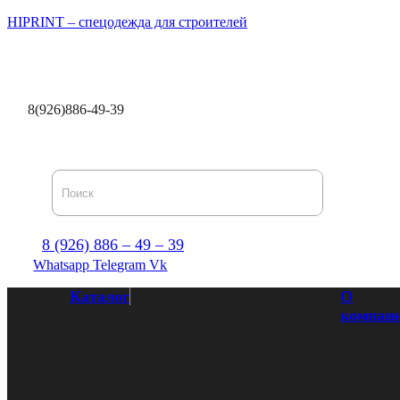
HIPRINT – спецодежда для строителей
Каталог
О компании
Доставка и оплата
Оптови
8(926)886-49-39
8 (926) 886 – 49 – 39
Whatsapp
Telegram
Vk
Каталог
О
компан