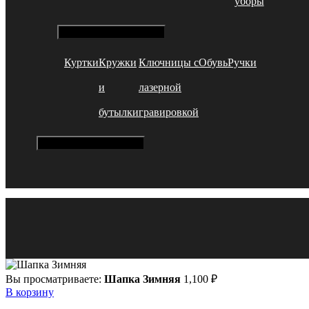
уборы
Hamburger Toggle Menu
Куртки
Кружки
Ключницы с
Обувь
Ручки
и
лазерной
бутылки
гравировкой
Hamburger Toggle Menu
Вы просматриваете:
Шапка Зимняя
1,100
₽
В корзину