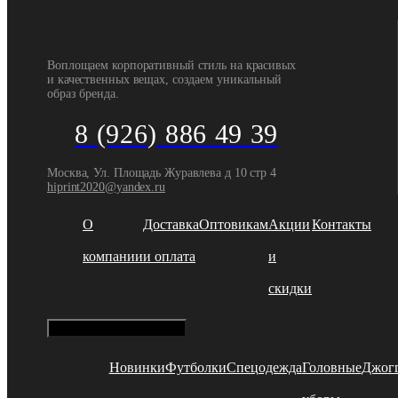
Воплощаем корпоративный стиль на красивых
и качественных вещах, создаем уникальный
образ бренда.
8 (926) 886 49 39
Москва, Ул. Площадь Журавлева д 10 стр 4
hiprint2020@yandex.ru
О
Доставка
Оптовикам
Акции
Контакты
компании
и оплата
и
скидки
Hamburger Toggle Menu
Новинки
Футболки
Спецодежда
Головные
Джог