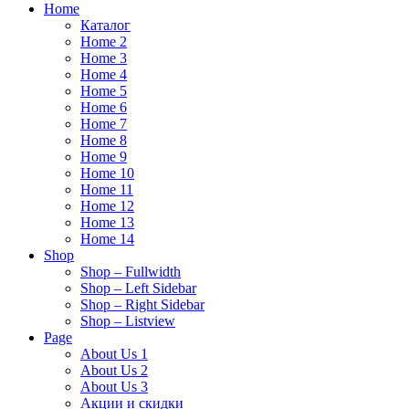
Home
Каталог
Home 2
Home 3
Home 4
Home 5
Home 6
Home 7
Home 8
Home 9
Home 10
Home 11
Home 12
Home 13
Home 14
Shop
Shop – Fullwidth
Shop – Left Sidebar
Shop – Right Sidebar
Shop – Listview
Page
About Us 1
About Us 2
About Us 3
Акции и скидки