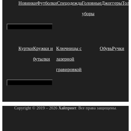
Новинки
Футболки
Спецодежда
Головные
Джоггеры
Тол
уборы
Hamburger Toggle Menu
Куртки
Кружки и
Ключницы с
Обувь
Ручки
бутылки
лазерной
гравировкой
Hamburger Toggle Menu
Copyright © 2019 – 2026
Хайпринт
. Все права защищены.