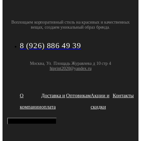
Воплощаем корпоративный стиль на красивых и качественных
вещах, создаем уникальный образ бренда.
8 (926) 886 49 39
Москва, Ул. Площадь Журавлева д 10 стр 4
hiprint2020@yandex.ru
О
Доставка и
Оптовикам
Акции и
Контакты
компании
оплата
скидки
Hamburger Toggle Menu