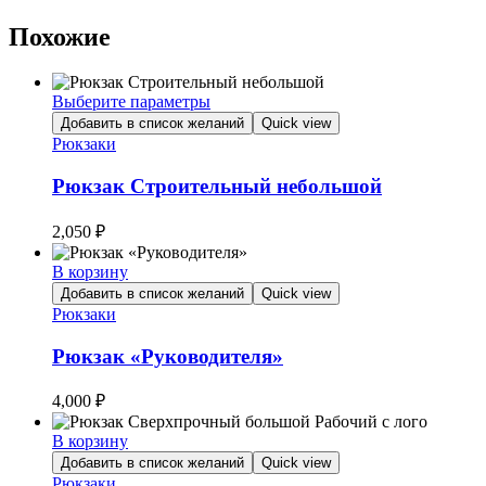
Похожие
Выберите параметры
Этот
Добавить в список желаний
Quick view
товар
Рюкзаки
имеет
несколько
Рюкзак Строительный небольшой
вариаций.
Опции
2,050
₽
можно
выбрать
В корзину
на
Добавить в список желаний
Quick view
странице
Рюкзаки
товара.
Рюкзак «Руководителя»
4,000
₽
В корзину
Добавить в список желаний
Quick view
Рюкзаки