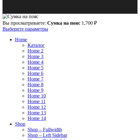
Вы просматриваете:
Сумка на пояс
1,700
₽
Выберите параметры
Home
Каталог
Home 2
Home 3
Home 4
Home 5
Home 6
Home 7
Home 8
Home 9
Home 10
Home 11
Home 12
Home 13
Home 14
Shop
Shop – Fullwidth
Shop – Left Sidebar