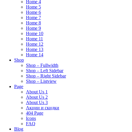
Home 4
Home 5
Home 6
Home 7
Home 8
Home 9
Home 10
Home 11
Home 12
Home 13
Home 14
Shop
Shop – Fullwidth
Shop – Left Sidebar
Shop – Right Sidebar
Shop – Listview
Page
About Us 1
About Us 2
About Us 3
Акции и скидки
404 Page
Icons
FAQ
Blog