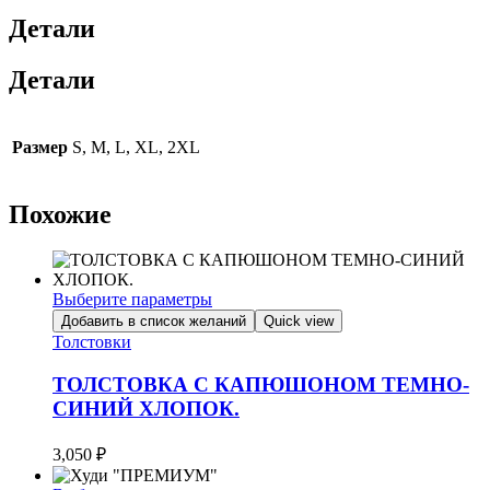
Детали
Детали
Размер
S, M, L, XL, 2XL
Похожие
Выберите параметры
Этот
Добавить в список желаний
Quick view
товар
Толстовки
имеет
несколько
ТОЛСТОВКА С КАПЮШОНОМ ТЕМНО-
вариаций.
СИНИЙ ХЛОПОК.
Опции
можно
3,050
₽
выбрать
на