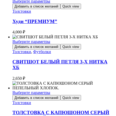
Выберите параметры
странице
Этот
товара.
Добавить в список желаний
Quick view
товар
Толстовки
имеет
несколько
Худи “ПРЕМИУМ”
вариаций.
Опции
4,000
₽
можно
выбрать
Выберите параметры
на
Этот
Добавить в список желаний
Quick view
странице
товар
Толстовки
,
Футболки
товара.
имеет
несколько
СВИТШОТ БЕЛЫЙ ПЕТЛЯ 3-Х НИТКА
вариаций.
ХБ
Опции
можно
2,650
₽
выбрать
на
странице
Выберите параметры
товара.
Этот
Добавить в список желаний
Quick view
товар
Толстовки
имеет
несколько
ТОЛСТОВКА С КАПЮШОНОМ СЕРЫЙ
вариаций.