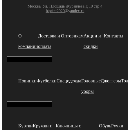
Москва, Ул. Площадь Журавлева д 10 стр 4
hiprint2020@yandex.ru
О
Доставка и
Оптовикам
Акции и
Контакты
компании
оплата
скидки
Hamburger Toggle Menu
Новинки
Футболки
Спецодежда
Головные
Джоггеры
Тол
уборы
Hamburger Toggle Menu
Куртки
Кружки и
Ключницы с
Обувь
Ручки