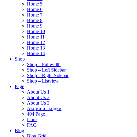
Home 5
Home 6
Home 7
Home 8
Home 9
Home 10
Home 11
Home 12
Home 13
Home 14
Shop
Shop – Fullwidth
Shop – Left Sidebar
Shop – Right Sidebar
Shop – Listview
Page
About Us 1
About Us 2
About Us 3
Акции и скидки
404 Page
Icons
FAQ
Blog
Blog Grid