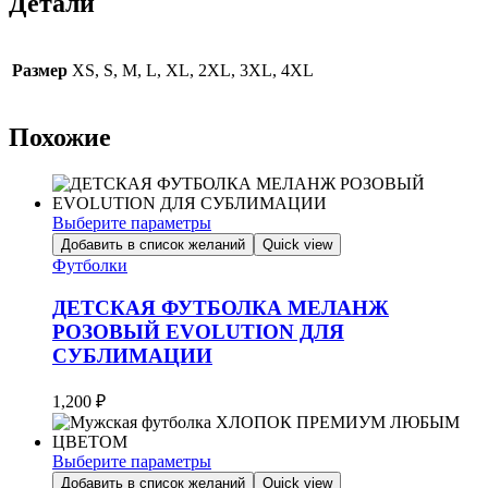
Детали
Размер
XS, S, M, L, XL, 2XL, 3XL, 4XL
Похожие
Выберите параметры
Этот
Добавить в список желаний
Quick view
товар
Футболки
имеет
несколько
ДЕТСКАЯ ФУТБОЛКА МЕЛАНЖ
вариаций.
РОЗОВЫЙ EVOLUTION ДЛЯ
Опции
СУБЛИМАЦИИ
можно
выбрать
на
1,200
₽
странице
товара.
Выберите параметры
Этот
Добавить в список желаний
Quick view