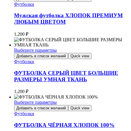
товар
Футболки
имеет
несколько
Мужская футболка ХЛОПОК ПРЕМИУМ
вариаций.
ЛЮБЫМ ЦВЕТОМ
Опции
можно
1,200
₽
выбрать
на
странице
Выберите параметры
товара.
Этот
Добавить в список желаний
Quick view
товар
Футболки
имеет
несколько
ФУТБОЛКА СЕРЫЙ ЦВЕТ БОЛЬШИЕ
вариаций.
РАЗМЕРЫ УМНАЯ ТКАНЬ
Опции
можно
1,200
₽
выбрать
на
Выберите параметры
странице
Этот
товара.
Добавить в список желаний
Quick view
товар
Футболки
имеет
несколько
ФУТБОЛКА ЧЁРНАЯ ХЛОПОК 100%
вариаций.