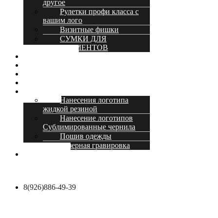
другое
Рулетки профи класса с
вашим лого
Визитные фишки
СУМКИ ДЛЯ
ИНСТРУМЕНТОВ
О компании
Доставка и оплата
Оптовикам
Акции и скидки
Услуги
Нанесения логотипа
жидкой резиной
Нанесение логотипов
Сублимированные чернила
Пошив одежды
Лазерная гравировка
Контакты
8(926)886-49-39