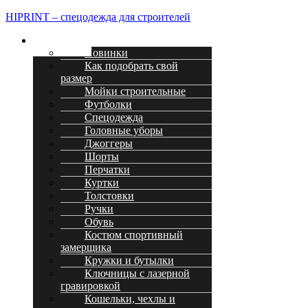
HIPRINT – спецодежда для строителей
Меню
Каталог
Новинки
Как подобрать свой
размер
Мойки строительные
Футболки
Спецодежда
Головные уборы
Джоггеры
Шорты
Перчатки
Куртки
Толстовки
Ручки
Обувь
Костюм спортивный
замерщика
Кружки и бутылки
Ключницы с лазерной
гравировкой
Кошельки, чехлы и