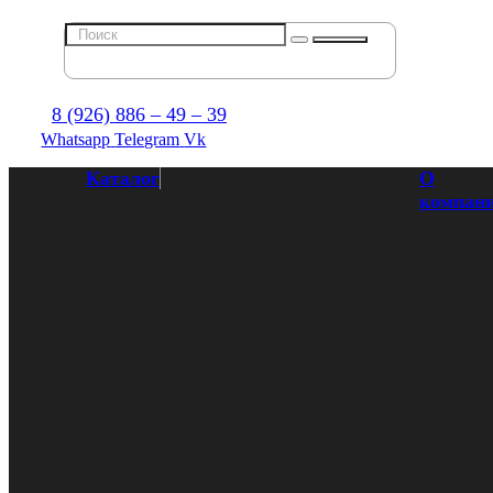
8 (926) 886 – 49 – 39
Whatsapp
Telegram
Vk
Каталог
О
компан