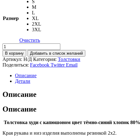
S
M
L
Размер
XL
2XL
3XL
Очистить
Количество
товара
В корзину
Добавить в список желаний
ТОЛСТОВКА
Артикул:
Н/Д
Категория:
Толстовки
С
Поделиться:
Facebook
Twitter
Email
КАПЮШОНОМ
ТЕМНО-
Описание
СИНИЙ
Детали
ХЛОПОК.
Описание
Описание
Толстовка худи с капюшоном цвет тёмно-синий хлопок 80%, 
Края рукава и низ изделия выполнены резинкой 2х2.