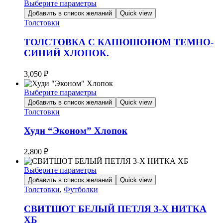
Выберите параметры
Этот
Добавить в список желаний
Quick view
товар
Толстовки
имеет
несколько
ТОЛСТОВКА С КАПЮШОНОМ ТЕМНО-
вариаций.
СИНИЙ ХЛОПОК.
Опции
можно
3,050
₽
выбрать
на
Выберите параметры
странице
Этот
товара.
Добавить в список желаний
Quick view
товар
Толстовки
имеет
несколько
Худи “Эконом” Хлопок
вариаций.
Опции
2,800
₽
можно
выбрать
Выберите параметры
на
Этот
Добавить в список желаний
Quick view
странице
товар
Толстовки
,
Футболки
товара.
имеет
несколько
СВИТШОТ БЕЛЫЙ ПЕТЛЯ 3-Х НИТКА
вариаций.
ХБ