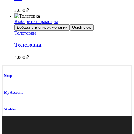
Опции
можно
2,650
₽
выбрать
на
Выберите параметры
странице
Этот
товара.
Добавить в список желаний
Quick view
товар
Толстовки
имеет
несколько
Толстовка
вариаций.
Опции
4,000
₽
можно
выбрать
на
странице
Shop
товара.
My Account
Wishlist