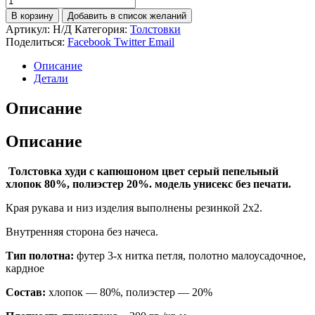
товара
В корзину
Добавить в список желаний
ТОЛСТОВКА
Артикул:
Н/Д
Категория:
Толстовки
С
Поделиться:
Facebook
Twitter
Email
КАПЮШОНОМ
СЕРЫЙ
Описание
ПЕПЕЛЬНЫЙ
Детали
ХЛОПОК.
Описание
Описание
Толстовка худи с капюшоном цвет серый пепельный
хлопок 80%, полиэстер 20%. модель унисекс без печати.
Края рукава и низ изделия выполнены резинкой 2х2.
Внутренняя сторона без начеса.
Тип полотна:
футер 3-х нитка петля, полотно малоусадочное,
кардное
Состав:
хлопок — 80%, полиэстер — 20%