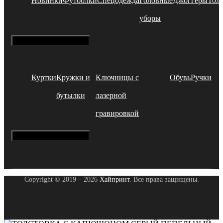
Новинки
Футболки
Спецодежда
Головные
Джоггеры
Тол
уборы
Hamburger Toggle Menu
Куртки
Кружки и
Ключницы с
Обувь
Ручки
бутылки
лазерной
гравировкой
Hamburger Toggle Menu
Copyright © 2019 – 2026
Хайпринт
. Все права защищены.