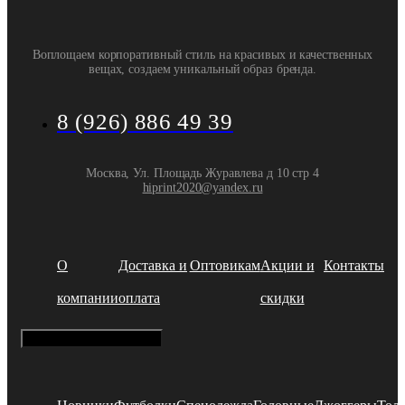
Воплощаем корпоративный стиль на красивых и качественных
вещах, создаем уникальный образ бренда.
8 (926) 886 49 39
Москва, Ул. Площадь Журавлева д 10 стр 4
hiprint2020@yandex.ru
О
Доставка и
Оптовикам
Акции и
Контакты
компании
оплата
скидки
Hamburger Toggle Menu