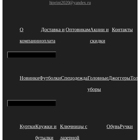
hiprint2020@yandex.ru
О
Доставка и
Оптовикам
Акции и
Контакты
компании
оплата
скидки
Hamburger Toggle Menu
Новинки
Футболки
Спецодежда
Головные
Джоггеры
Тол
уборы
Hamburger Toggle Menu
Куртки
Кружки и
Ключницы с
Обувь
Ручки
бутылки
лазерной