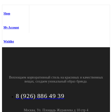
выбрать
на
странице
Shop
товара.
My Account
Wishlist
Воплощаем корпоративный стиль на красивых и качественных
вещах, создаем уникальный образ бренда.
8 (926) 886 49 39
Москва, Ул. Площадь Журавлева д 10 стр 4