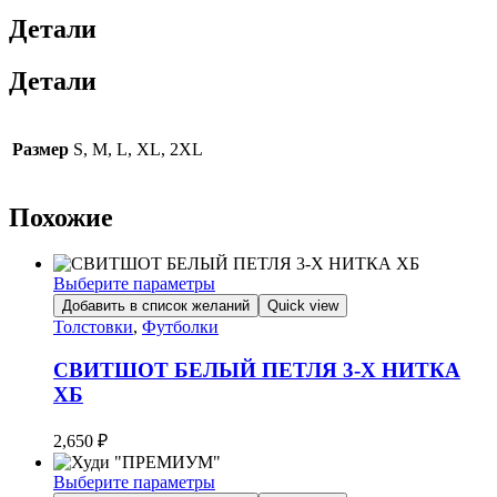
Детали
Детали
Размер
S, M, L, XL, 2XL
Похожие
Выберите параметры
Этот
Добавить в список желаний
Quick view
товар
Толстовки
,
Футболки
имеет
несколько
СВИТШОТ БЕЛЫЙ ПЕТЛЯ 3-Х НИТКА
вариаций.
ХБ
Опции
можно
2,650
₽
выбрать
на
Выберите параметры
странице