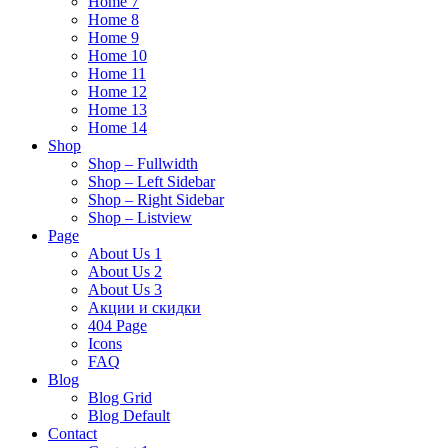
Home 7
Home 8
Home 9
Home 10
Home 11
Home 12
Home 13
Home 14
Shop
Shop – Fullwidth
Shop – Left Sidebar
Shop – Right Sidebar
Shop – Listview
Page
About Us 1
About Us 2
About Us 3
Акции и скидки
404 Page
Icons
FAQ
Blog
Blog Grid
Blog Default
Contact