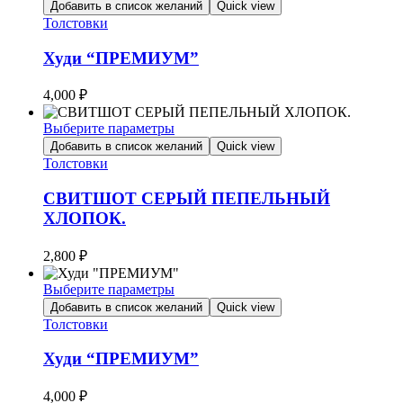
Этот
товара.
Добавить в список желаний
Quick view
товар
Толстовки
имеет
несколько
Худи “ПРЕМИУМ”
вариаций.
Опции
4,000
₽
можно
выбрать
Выберите параметры
на
Этот
Добавить в список желаний
Quick view
странице
товар
Толстовки
товара.
имеет
несколько
СВИТШОТ СЕРЫЙ ПЕПЕЛЬНЫЙ
вариаций.
ХЛОПОК.
Опции
можно
2,800
₽
выбрать
на
Выберите параметры
странице
Этот
товара.
Добавить в список желаний
Quick view
товар
Толстовки
имеет
несколько
Худи “ПРЕМИУМ”
вариаций.
Опции
4,000
₽
можно