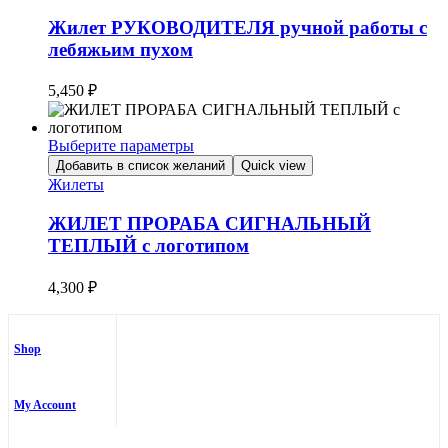
имеет
несколько
Жилет РУКОВОДИТЕЛЯ ручной работы с
вариаций.
лебяжьим пухом
Опции
можно
5,450
₽
выбрать
на
странице
Выберите параметры
товара.
Этот
Добавить в список желаний
Quick view
товар
Жилеты
имеет
несколько
ЖИЛЕТ ПРОРАБА СИГНАЛЬНЫЙ
вариаций.
ТЕПЛЫЙ с логотипом
Опции
можно
4,300
₽
выбрать
на
странице
товара.
Shop
My Account