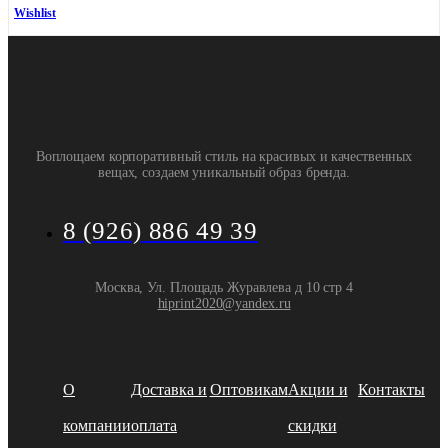
Wishlist
Воплощаем корпоративный стиль на красивых и качественных
вещах, создаем уникальный образ бренда.
8 (926) 886 49 39
Москва, Ул. Площадь Журавлева д 10 стр 4
hiprint2020@yandex.ru
О
Доставка и
Оптовикам
Акции и
Контакты
компании
оплата
скидки