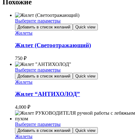
Похожие
Выберите параметры
Этот
Добавить в список желаний
Quick view
товар
Жилеты
имеет
несколько
Жилет (Светоотражающий)
вариаций.
Опции
750
₽
можно
выбрать
Выберите параметры
на
Этот
Добавить в список желаний
Quick view
странице
товар
Жилеты
товара.
имеет
несколько
Жилет “АНТИХОЛОД”
вариаций.
Опции
4,000
₽
можно
выбрать
на
Выберите параметры
странице
Этот
Добавить в список желаний
Quick view
товара.
товар
Жилеты