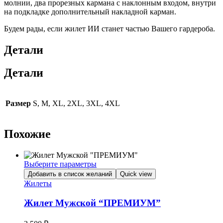
молнии, два прорезных кармана с наклонным входом, внутри
на подкладке дополнительный накладной карман.
Будем рады, если жилет ИИ станет частью Вашего гардероба.
Детали
Детали
Размер
S, M, XL, 2XL, 3XL, 4XL
Похожие
Выберите параметры
Этот
Добавить в список желаний
Quick view
товар
Жилеты
имеет
несколько
Жилет Мужской “ПРЕМИУМ”
вариаций.
Опции