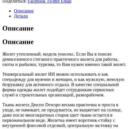
Поделиться:
Facebook
Twitter
Email
с
лого
Описание
Детали
Описание
Описание
Жилет утепленный, модель унисекс. Если Вы в поиске
демисезонного стеганого практичного жилета для работы,
охоты и рыбалки, туризма, то Вам нужен именно такой жилет.
Универсальный жилет ИИ можно использовать и как
спецодежду для мужчин и женщин, и как мужскую, женскую
безрукавку для активного отдыха. В качестве специальной
формы одежды жилет подойдет сотрудникам сервисных
служб и строительных организаций, разнорабочим.
Ткань жилета Дюспо Dewspo весьма практична и проста в
уходе, не намокает, не продувается, не выцветает на солнце,
даже после многократных стирок цвет ткани остается в
первоначальном виде. Жилетка имеет воротник-стойку с
внутренней флисовой отделкой, центральную застежку на