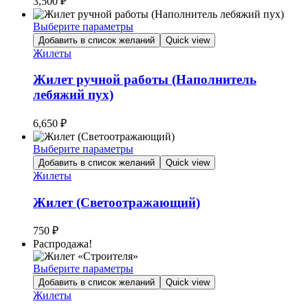
3,500
₽
можно
выбрать
Выберите параметры
на
Этот
Добавить в список желаний
Quick view
странице
товар
Жилеты
товара.
имеет
несколько
Жилет ручной работы (Наполнитель
вариаций.
лебяжий пух)
Опции
можно
6,650
₽
выбрать
на
Выберите параметры
странице
Этот
товара.
Добавить в список желаний
Quick view
товар
Жилеты
имеет
несколько
Жилет (Светоотражающий)
вариаций.
Опции
750
₽
можно
Распродажа!
выбрать
на
Выберите параметры
странице
Этот
Добавить в список желаний
Quick view
товара.
товар
Жилеты
имеет