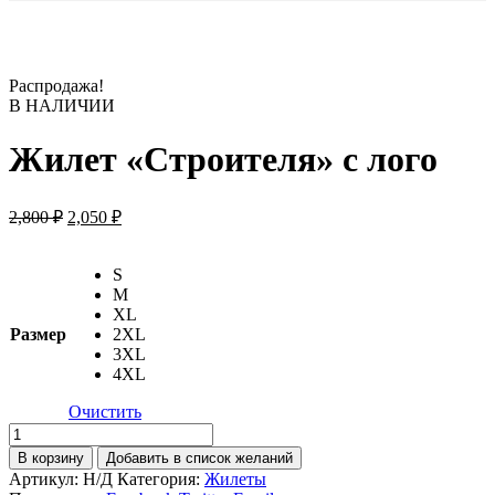
Распродажа!
В НАЛИЧИИ
Жилет «Строителя» с лого
Первоначальная
Текущая
2,800
₽
2,050
₽
цена
цена:
составляла
2,050 ₽.
S
2,800 ₽.
M
XL
Размер
2XL
3XL
4XL
Очистить
Количество
товара
В корзину
Добавить в список желаний
Жилет
Артикул:
Н/Д
Категория:
Жилеты
«Строителя»