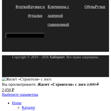
Куртки
Кружки и
Ключницы с
Обувь
Ручки
бутылки
лазерной
гравировкой
Hamburger Toggle Menu
Copyright © 2019 – 2026
Хайпринт
. Все права защищены.
Вы просматриваете:
Жилет «Строителя» с лого
2,800
₽
Первоначальная
Текущая
2,050
₽
цена
цена:
Выберите параметры
составляла
2,050 ₽.
2,800 ₽.
Home
Каталог