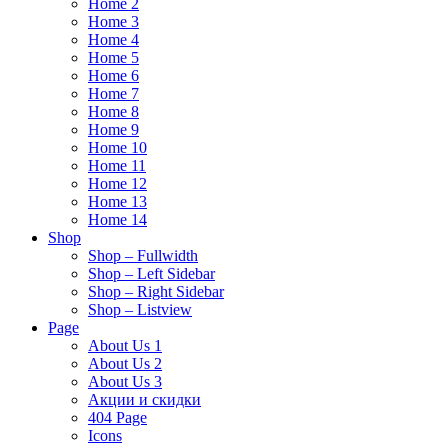
Home 2
Home 3
Home 4
Home 5
Home 6
Home 7
Home 8
Home 9
Home 10
Home 11
Home 12
Home 13
Home 14
Shop
Shop – Fullwidth
Shop – Left Sidebar
Shop – Right Sidebar
Shop – Listview
Page
About Us 1
About Us 2
About Us 3
Акции и скидки
404 Page
Icons